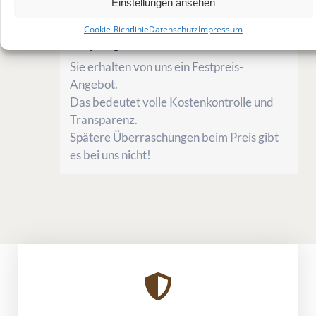
Einstellungen ansehen
Cookie-Richtlinie
Datenschutz
Impressum
Preissicherheit durch
Festpreisgarantie
Sie erhalten von uns ein Festpreis-
Angebot.
Das bedeutet volle Kostenkontrolle und
Transparenz.
Spätere Überraschungen beim Preis gibt
es bei uns nicht!