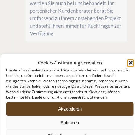
werden Sie auch bei uns behandelt. Ihr
persönlicher Kundenberater berät Sie
umfassend zu Ihrem anstehenden Projekt
und steht Ihnen immer für Rückfragen zur
Verfügung.
Cookie-Zustimmung verwalten
Ihr Ansprechpartner vor
Ort
Um dir ein optimales Erlebnis zu bieten, verwenden wir Technologien wie
Cookies, um Geräteinformationen zu speichern und/oder darauf
Wir arbeiten mit den besten
zuzugreifen. Wenn du diesen Technologien zustimmst, können wir Daten
wie das Surfverhalten oder eindeutige IDs auf dieser Website verarbeiten.
Handwerkern aus Ihrer Umgebung
Wenn du deine Zustimmung nicht erteilst oder zurückziehst, können
zusammen. Diese sind von uns sorgfältig
bestimmte Merkmale und Funktionen beeinträchtigt werden.
ausgewählt, wir versprechen höchste
Akzeptieren
Qualität im Handwerk und besten
Kundenservice von Experten!
Ablehnen